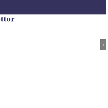
ttor
›