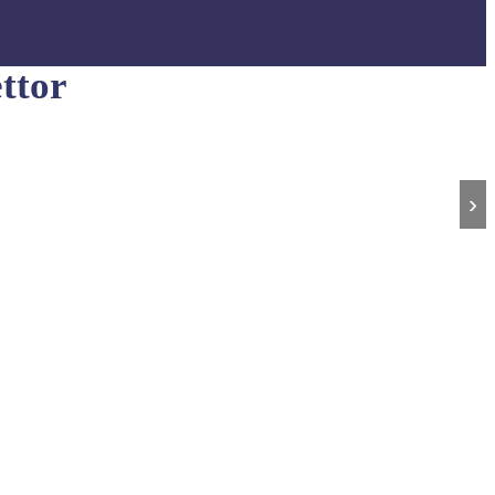
ttor
›