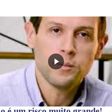
ão
é um risco muito grande!