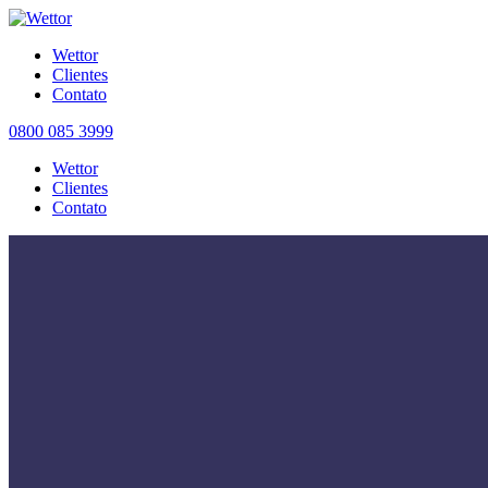
Wettor
Clientes
Contato
0800 085 3999
Wettor
Clientes
Contato