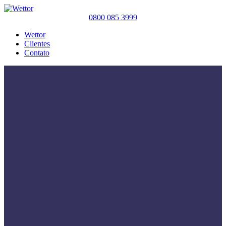
0800 085 3999
Wettor
Clientes
Contato