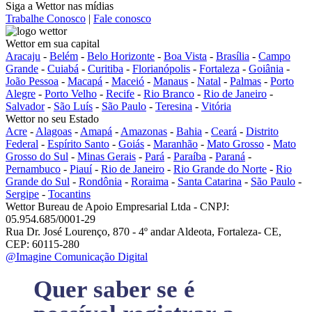
Siga a Wettor nas mídias
Trabalhe Conosco
|
Fale conosco
Wettor em sua capital
Aracaju
-
Belém
-
Belo Horizonte
-
Boa Vista
-
Brasília
-
Campo
Grande
-
Cuiabá
-
Curitiba
-
Florianópolis
-
Fortaleza
-
Goiânia
-
João Pessoa
-
Macapá
-
Maceió
-
Manaus
-
Natal
-
Palmas
-
Porto
Alegre
-
Porto Velho
-
Recife
-
Rio Branco
-
Rio de Janeiro
-
Salvador
-
São Luís
-
São Paulo
-
Teresina
-
Vitória
Wettor no seu Estado
Acre
-
Alagoas
-
Amapá
-
Amazonas
-
Bahia
-
Ceará
-
Distrito
Federal
-
Espírito Santo
-
Goiás
-
Maranhão
-
Mato Grosso
-
Mato
Grosso do Sul
-
Minas Gerais
-
Pará
-
Paraíba
-
Paraná
-
Pernambuco
-
Piauí
-
Rio de Janeiro
-
Rio Grande do Norte
-
Rio
Grande do Sul
-
Rondônia
-
Roraima
-
Santa Catarina
-
São Paulo
-
Sergipe
-
Tocantins
Wettor Bureau de Apoio Empresarial Ltda - CNPJ:
05.954.685/0001-29
Rua Dr. José Lourenço, 870 - 4º andar Aldeota, Fortaleza- CE,
CEP: 60115-280
@Imagine Comunicação Digital
Quer saber se é