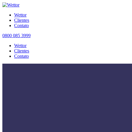
Wettor
Clientes
Contato
0800 085 3999
Wettor
Clientes
Contato