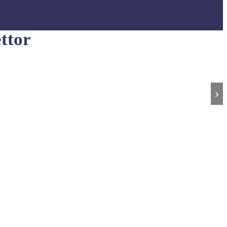
ttor
›