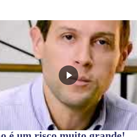
ão
é um risco muito grande!