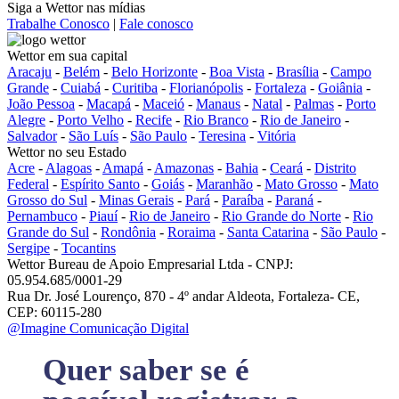
Siga a Wettor nas mídias
Trabalhe Conosco
|
Fale conosco
Wettor em sua capital
Aracaju
-
Belém
-
Belo Horizonte
-
Boa Vista
-
Brasília
-
Campo
Grande
-
Cuiabá
-
Curitiba
-
Florianópolis
-
Fortaleza
-
Goiânia
-
João Pessoa
-
Macapá
-
Maceió
-
Manaus
-
Natal
-
Palmas
-
Porto
Alegre
-
Porto Velho
-
Recife
-
Rio Branco
-
Rio de Janeiro
-
Salvador
-
São Luís
-
São Paulo
-
Teresina
-
Vitória
Wettor no seu Estado
Acre
-
Alagoas
-
Amapá
-
Amazonas
-
Bahia
-
Ceará
-
Distrito
Federal
-
Espírito Santo
-
Goiás
-
Maranhão
-
Mato Grosso
-
Mato
Grosso do Sul
-
Minas Gerais
-
Pará
-
Paraíba
-
Paraná
-
Pernambuco
-
Piauí
-
Rio de Janeiro
-
Rio Grande do Norte
-
Rio
Grande do Sul
-
Rondônia
-
Roraima
-
Santa Catarina
-
São Paulo
-
Sergipe
-
Tocantins
Wettor Bureau de Apoio Empresarial Ltda - CNPJ:
05.954.685/0001-29
Rua Dr. José Lourenço, 870 - 4º andar Aldeota, Fortaleza- CE,
CEP: 60115-280
@Imagine Comunicação Digital
Quer saber se é