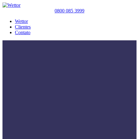
0800 085 3999
Wettor
Clientes
Contato