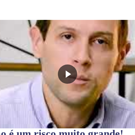
ão
é um risco muito grande!