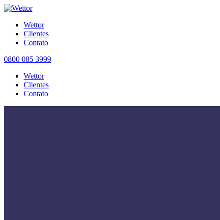
Wettor
Clientes
Contato
0800 085 3999
Wettor
Clientes
Contato