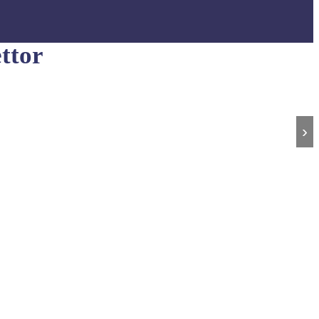
ttor
›