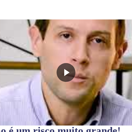
ão
é um risco muito grande!