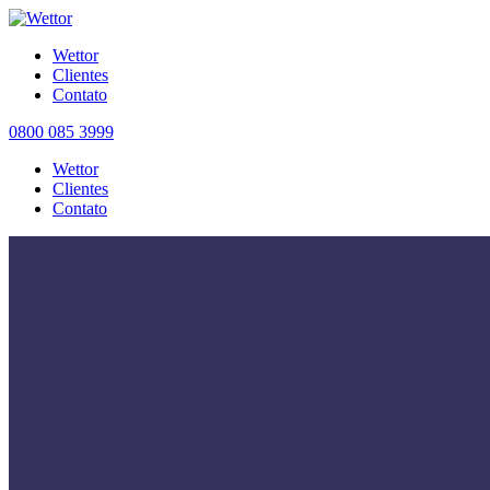
Wettor
Clientes
Contato
0800 085 3999
Wettor
Clientes
Contato