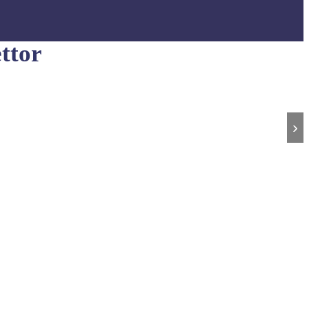
ttor
›