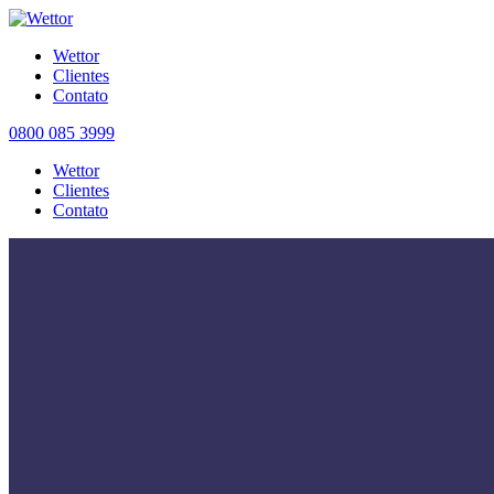
Wettor
Clientes
Contato
0800 085 3999
Wettor
Clientes
Contato