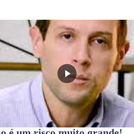
ão
é um risco muito grande!