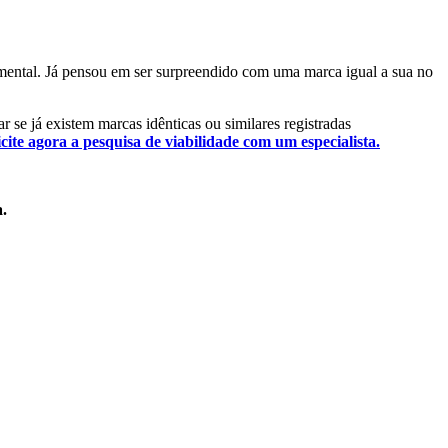
damental. Já pensou em ser surpreendido com uma marca igual a sua no
ar se já existem marcas idênticas ou similares registradas
icite agora a pesquisa de viabilidade com um especialista.
a.