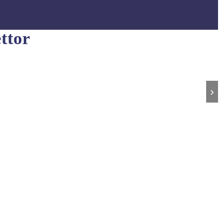
ttor
›