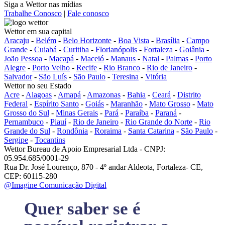
Siga a Wettor nas mídias
Trabalhe Conosco
|
Fale conosco
Wettor em sua capital
Aracaju
-
Belém
-
Belo Horizonte
-
Boa Vista
-
Brasília
-
Campo
Grande
-
Cuiabá
-
Curitiba
-
Florianópolis
-
Fortaleza
-
Goiânia
-
João Pessoa
-
Macapá
-
Maceió
-
Manaus
-
Natal
-
Palmas
-
Porto
Alegre
-
Porto Velho
-
Recife
-
Rio Branco
-
Rio de Janeiro
-
Salvador
-
São Luís
-
São Paulo
-
Teresina
-
Vitória
Wettor no seu Estado
Acre
-
Alagoas
-
Amapá
-
Amazonas
-
Bahia
-
Ceará
-
Distrito
Federal
-
Espírito Santo
-
Goiás
-
Maranhão
-
Mato Grosso
-
Mato
Grosso do Sul
-
Minas Gerais
-
Pará
-
Paraíba
-
Paraná
-
Pernambuco
-
Piauí
-
Rio de Janeiro
-
Rio Grande do Norte
-
Rio
Grande do Sul
-
Rondônia
-
Roraima
-
Santa Catarina
-
São Paulo
-
Sergipe
-
Tocantins
Wettor Bureau de Apoio Empresarial Ltda - CNPJ:
05.954.685/0001-29
Rua Dr. José Lourenço, 870 - 4º andar Aldeota, Fortaleza- CE,
CEP: 60115-280
@Imagine Comunicação Digital
Quer saber se é