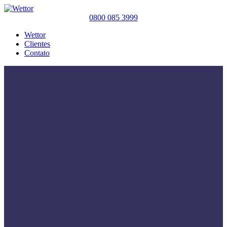
0800 085 3999
Wettor
Clientes
Contato