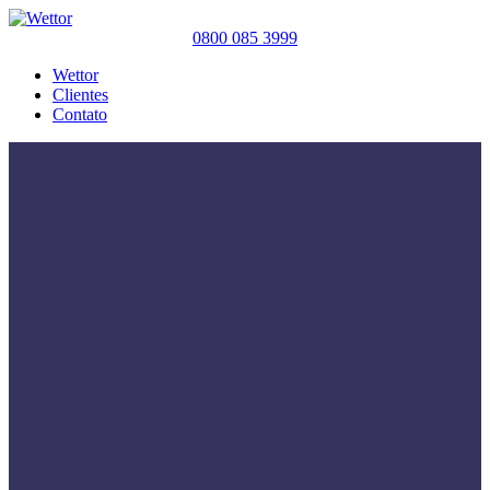
0800 085 3999
Wettor
Clientes
Contato