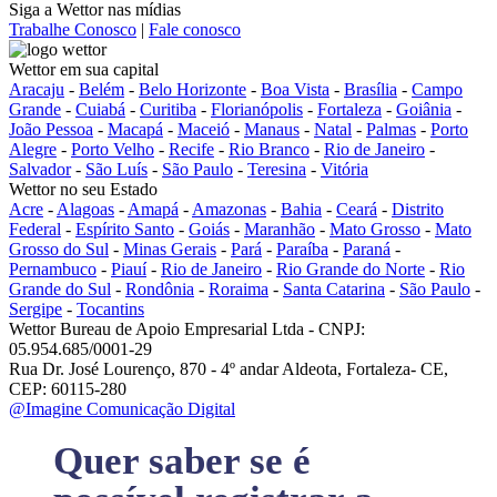
Siga a Wettor nas mídias
Trabalhe Conosco
|
Fale conosco
Wettor em sua capital
Aracaju
-
Belém
-
Belo Horizonte
-
Boa Vista
-
Brasília
-
Campo
Grande
-
Cuiabá
-
Curitiba
-
Florianópolis
-
Fortaleza
-
Goiânia
-
João Pessoa
-
Macapá
-
Maceió
-
Manaus
-
Natal
-
Palmas
-
Porto
Alegre
-
Porto Velho
-
Recife
-
Rio Branco
-
Rio de Janeiro
-
Salvador
-
São Luís
-
São Paulo
-
Teresina
-
Vitória
Wettor no seu Estado
Acre
-
Alagoas
-
Amapá
-
Amazonas
-
Bahia
-
Ceará
-
Distrito
Federal
-
Espírito Santo
-
Goiás
-
Maranhão
-
Mato Grosso
-
Mato
Grosso do Sul
-
Minas Gerais
-
Pará
-
Paraíba
-
Paraná
-
Pernambuco
-
Piauí
-
Rio de Janeiro
-
Rio Grande do Norte
-
Rio
Grande do Sul
-
Rondônia
-
Roraima
-
Santa Catarina
-
São Paulo
-
Sergipe
-
Tocantins
Wettor Bureau de Apoio Empresarial Ltda - CNPJ:
05.954.685/0001-29
Rua Dr. José Lourenço, 870 - 4º andar Aldeota, Fortaleza- CE,
CEP: 60115-280
@Imagine Comunicação Digital
Quer saber se é