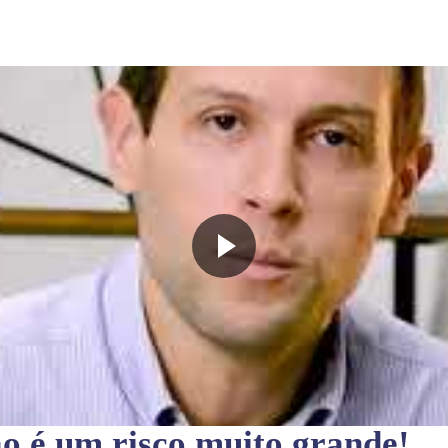
ão
é um risco muito grande!