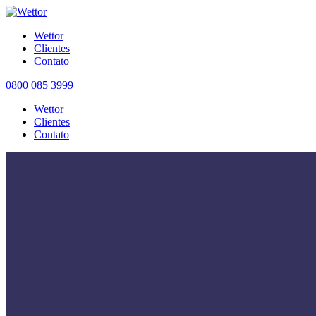
Wettor
Clientes
Contato
0800 085 3999
Wettor
Clientes
Contato