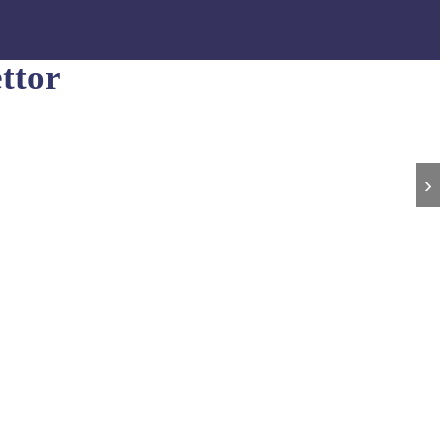
ttor
›