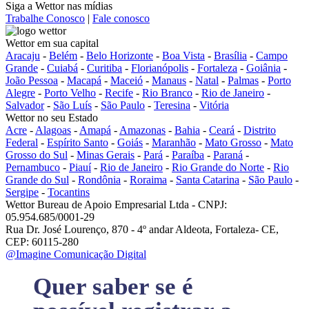
Siga a Wettor nas mídias
Trabalhe Conosco
|
Fale conosco
Wettor em sua capital
Aracaju
-
Belém
-
Belo Horizonte
-
Boa Vista
-
Brasília
-
Campo
Grande
-
Cuiabá
-
Curitiba
-
Florianópolis
-
Fortaleza
-
Goiânia
-
João Pessoa
-
Macapá
-
Maceió
-
Manaus
-
Natal
-
Palmas
-
Porto
Alegre
-
Porto Velho
-
Recife
-
Rio Branco
-
Rio de Janeiro
-
Salvador
-
São Luís
-
São Paulo
-
Teresina
-
Vitória
Wettor no seu Estado
Acre
-
Alagoas
-
Amapá
-
Amazonas
-
Bahia
-
Ceará
-
Distrito
Federal
-
Espírito Santo
-
Goiás
-
Maranhão
-
Mato Grosso
-
Mato
Grosso do Sul
-
Minas Gerais
-
Pará
-
Paraíba
-
Paraná
-
Pernambuco
-
Piauí
-
Rio de Janeiro
-
Rio Grande do Norte
-
Rio
Grande do Sul
-
Rondônia
-
Roraima
-
Santa Catarina
-
São Paulo
-
Sergipe
-
Tocantins
Wettor Bureau de Apoio Empresarial Ltda - CNPJ:
05.954.685/0001-29
Rua Dr. José Lourenço, 870 - 4º andar Aldeota, Fortaleza- CE,
CEP: 60115-280
@Imagine Comunicação Digital
Quer saber se é