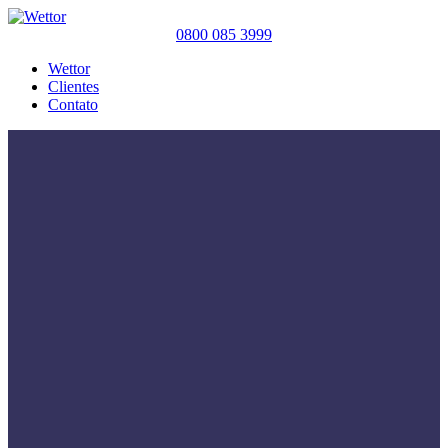
0800 085 3999
Wettor
Clientes
Contato