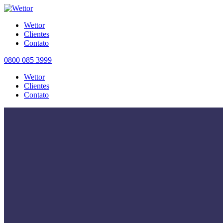
Wettor
Clientes
Contato
0800 085 3999
Wettor
Clientes
Contato