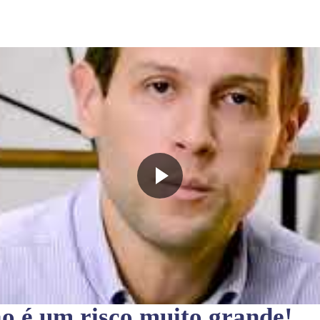
ão
é um risco muito grande!