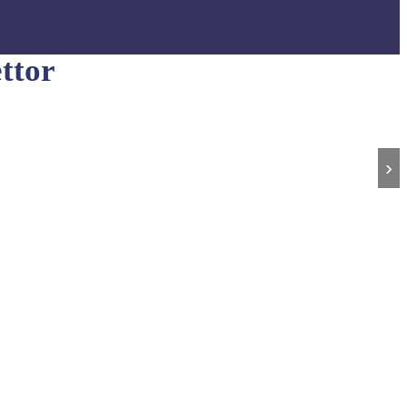
ttor
›