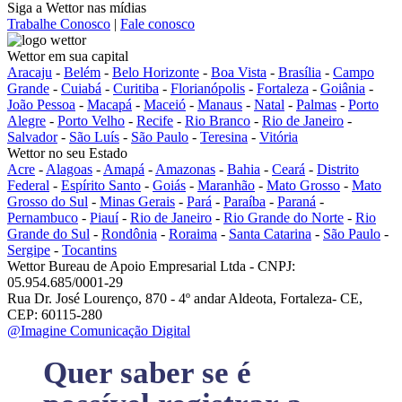
Siga a Wettor nas mídias
Trabalhe Conosco
|
Fale conosco
Wettor em sua capital
Aracaju
-
Belém
-
Belo Horizonte
-
Boa Vista
-
Brasília
-
Campo
Grande
-
Cuiabá
-
Curitiba
-
Florianópolis
-
Fortaleza
-
Goiânia
-
João Pessoa
-
Macapá
-
Maceió
-
Manaus
-
Natal
-
Palmas
-
Porto
Alegre
-
Porto Velho
-
Recife
-
Rio Branco
-
Rio de Janeiro
-
Salvador
-
São Luís
-
São Paulo
-
Teresina
-
Vitória
Wettor no seu Estado
Acre
-
Alagoas
-
Amapá
-
Amazonas
-
Bahia
-
Ceará
-
Distrito
Federal
-
Espírito Santo
-
Goiás
-
Maranhão
-
Mato Grosso
-
Mato
Grosso do Sul
-
Minas Gerais
-
Pará
-
Paraíba
-
Paraná
-
Pernambuco
-
Piauí
-
Rio de Janeiro
-
Rio Grande do Norte
-
Rio
Grande do Sul
-
Rondônia
-
Roraima
-
Santa Catarina
-
São Paulo
-
Sergipe
-
Tocantins
Wettor Bureau de Apoio Empresarial Ltda - CNPJ:
05.954.685/0001-29
Rua Dr. José Lourenço, 870 - 4º andar Aldeota, Fortaleza- CE,
CEP: 60115-280
@Imagine Comunicação Digital
Quer saber se é