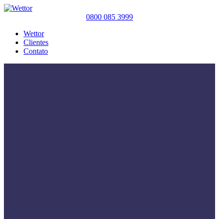
0800 085 3999
Wettor
Clientes
Contato