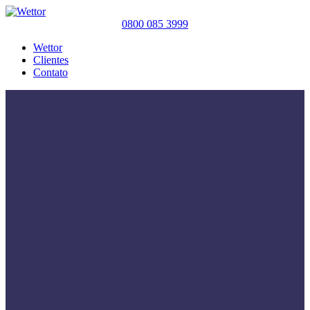
0800 085 3999
Wettor
Clientes
Contato