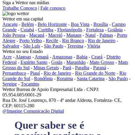
Siga a Wettor nas mídias
Trabalhe Conosco
|
Fale conosco
Wettor em sua capital
Aracaju
-
Belém
-
Belo Horizonte
-
Boa Vista
-
Brasília
-
Campo
Grande
-
Cuiabá
-
Curitiba
-
Florianópolis
-
Fortaleza
-
Goiânia
-
João Pessoa
-
Macapá
-
Maceió
-
Manaus
-
Natal
-
Palmas
-
Porto
Alegre
-
Porto Velho
-
Recife
-
Rio Branco
-
Rio de Janeiro
-
Salvador
-
São Luís
-
São Paulo
-
Teresina
-
Vitória
Wettor no seu Estado
Acre
-
Alagoas
-
Amapá
-
Amazonas
-
Bahia
-
Ceará
-
Distrito
Federal
-
Espírito Santo
-
Goiás
-
Maranhão
-
Mato Grosso
-
Mato
Grosso do Sul
-
Minas Gerais
-
Pará
-
Paraíba
-
Paraná
-
Pernambuco
-
Piauí
-
Rio de Janeiro
-
Rio Grande do Norte
-
Rio
Grande do Sul
-
Rondônia
-
Roraima
-
Santa Catarina
-
São Paulo
-
Sergipe
-
Tocantins
Wettor Bureau de Apoio Empresarial Ltda - CNPJ:
05.954.685/0001-29
Rua Dr. José Lourenço, 870 - 4º andar Aldeota, Fortaleza- CE,
CEP: 60115-280
@Imagine Comunicação Digital
Quer saber se é