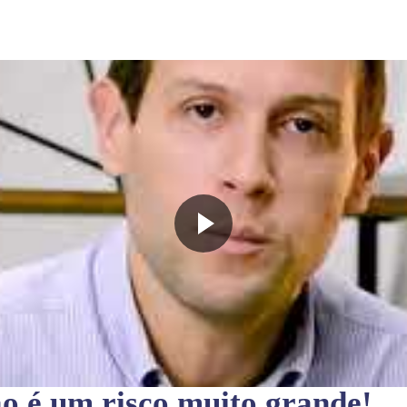
ão
é um risco muito grande!