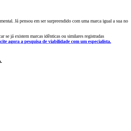
ndamental. Já pensou em ser surpreendido com uma marca igual a sua no
ar se já existem marcas idênticas ou similares registradas
icite agora a pesquisa de viabilidade com um especialista.
a.