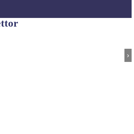
ttor
›