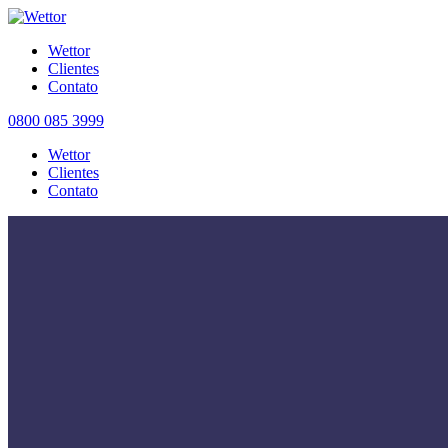
Wettor
Clientes
Contato
0800 085 3999
Wettor
Clientes
Contato