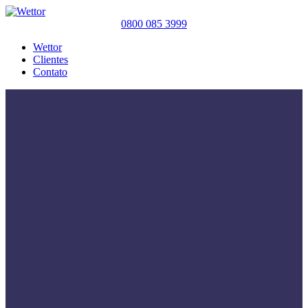
0800 085 3999
Wettor
Clientes
Contato