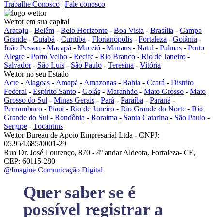
Trabalhe Conosco
|
Fale conosco
Wettor em sua capital
Aracaju
-
Belém
-
Belo Horizonte
-
Boa Vista
-
Brasília
-
Campo
Grande
-
Cuiabá
-
Curitiba
-
Florianópolis
-
Fortaleza
-
Goiânia
-
João Pessoa
-
Macapá
-
Maceió
-
Manaus
-
Natal
-
Palmas
-
Porto
Alegre
-
Porto Velho
-
Recife
-
Rio Branco
-
Rio de Janeiro
-
Salvador
-
São Luís
-
São Paulo
-
Teresina
-
Vitória
Wettor no seu Estado
Acre
-
Alagoas
-
Amapá
-
Amazonas
-
Bahia
-
Ceará
-
Distrito
Federal
-
Espírito Santo
-
Goiás
-
Maranhão
-
Mato Grosso
-
Mato
Grosso do Sul
-
Minas Gerais
-
Pará
-
Paraíba
-
Paraná
-
Pernambuco
-
Piauí
-
Rio de Janeiro
-
Rio Grande do Norte
-
Rio
Grande do Sul
-
Rondônia
-
Roraima
-
Santa Catarina
-
São Paulo
-
Sergipe
-
Tocantins
Wettor Bureau de Apoio Empresarial Ltda - CNPJ:
05.954.685/0001-29
Rua Dr. José Lourenço, 870 - 4º andar Aldeota, Fortaleza- CE,
CEP: 60115-280
@Imagine Comunicação Digital
Quer saber se é
possível registrar a