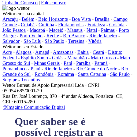
Trabalhe Conosco
|
Fale conosco
Wettor em sua capital
Aracaju
-
Belém
-
Belo Horizonte
-
Boa Vista
-
Brasília
-
Campo
Grande
-
Cuiabá
-
Curitiba
-
Florianópolis
-
Fortaleza
-
Goiânia
-
João Pessoa
-
Macapá
-
Maceió
-
Manaus
-
Natal
-
Palmas
-
Porto
Alegre
-
Porto Velho
-
Recife
-
Rio Branco
-
Rio de Janeiro
-
Salvador
-
São Luís
-
São Paulo
-
Teresina
-
Vitória
Wettor no seu Estado
Acre
-
Alagoas
-
Amapá
-
Amazonas
-
Bahia
-
Ceará
-
Distrito
Federal
-
Espírito Santo
-
Goiás
-
Maranhão
-
Mato Grosso
-
Mato
Grosso do Sul
-
Minas Gerais
-
Pará
-
Paraíba
-
Paraná
-
Pernambuco
-
Piauí
-
Rio de Janeiro
-
Rio Grande do Norte
-
Rio
Grande do Sul
-
Rondônia
-
Roraima
-
Santa Catarina
-
São Paulo
-
Sergipe
-
Tocantins
Wettor Bureau de Apoio Empresarial Ltda - CNPJ:
05.954.685/0001-29
Rua Dr. José Lourenço, 870 - 4º andar Aldeota, Fortaleza- CE,
CEP: 60115-280
@Imagine Comunicação Digital
Quer saber se é
possível registrar a