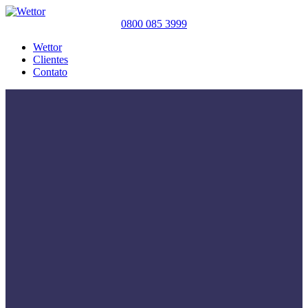
0800 085 3999
Wettor
Clientes
Contato