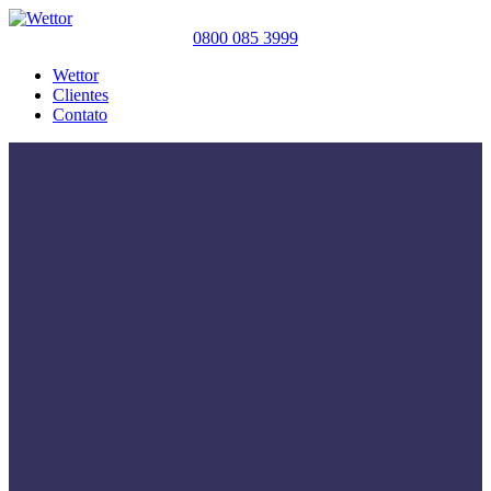
0800 085 3999
Wettor
Clientes
Contato