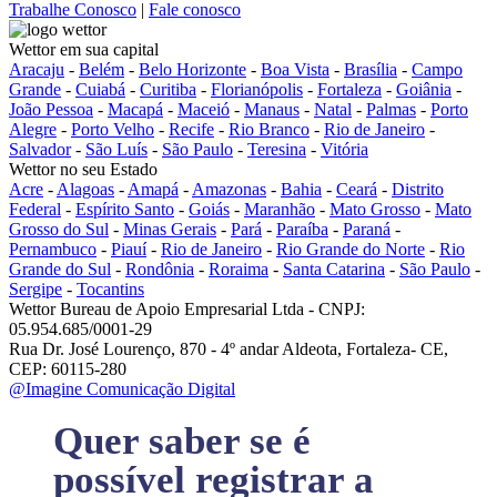
Trabalhe Conosco
|
Fale conosco
Wettor em sua capital
Aracaju
-
Belém
-
Belo Horizonte
-
Boa Vista
-
Brasília
-
Campo
Grande
-
Cuiabá
-
Curitiba
-
Florianópolis
-
Fortaleza
-
Goiânia
-
João Pessoa
-
Macapá
-
Maceió
-
Manaus
-
Natal
-
Palmas
-
Porto
Alegre
-
Porto Velho
-
Recife
-
Rio Branco
-
Rio de Janeiro
-
Salvador
-
São Luís
-
São Paulo
-
Teresina
-
Vitória
Wettor no seu Estado
Acre
-
Alagoas
-
Amapá
-
Amazonas
-
Bahia
-
Ceará
-
Distrito
Federal
-
Espírito Santo
-
Goiás
-
Maranhão
-
Mato Grosso
-
Mato
Grosso do Sul
-
Minas Gerais
-
Pará
-
Paraíba
-
Paraná
-
Pernambuco
-
Piauí
-
Rio de Janeiro
-
Rio Grande do Norte
-
Rio
Grande do Sul
-
Rondônia
-
Roraima
-
Santa Catarina
-
São Paulo
-
Sergipe
-
Tocantins
Wettor Bureau de Apoio Empresarial Ltda - CNPJ:
05.954.685/0001-29
Rua Dr. José Lourenço, 870 - 4º andar Aldeota, Fortaleza- CE,
CEP: 60115-280
@Imagine Comunicação Digital
Quer saber se é
possível registrar a