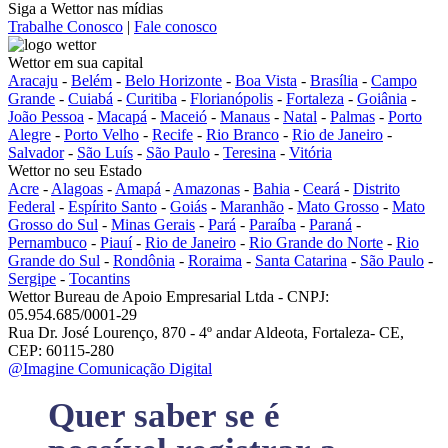
Siga a Wettor nas mídias
Trabalhe Conosco
|
Fale conosco
Wettor em sua capital
Aracaju
-
Belém
-
Belo Horizonte
-
Boa Vista
-
Brasília
-
Campo
Grande
-
Cuiabá
-
Curitiba
-
Florianópolis
-
Fortaleza
-
Goiânia
-
João Pessoa
-
Macapá
-
Maceió
-
Manaus
-
Natal
-
Palmas
-
Porto
Alegre
-
Porto Velho
-
Recife
-
Rio Branco
-
Rio de Janeiro
-
Salvador
-
São Luís
-
São Paulo
-
Teresina
-
Vitória
Wettor no seu Estado
Acre
-
Alagoas
-
Amapá
-
Amazonas
-
Bahia
-
Ceará
-
Distrito
Federal
-
Espírito Santo
-
Goiás
-
Maranhão
-
Mato Grosso
-
Mato
Grosso do Sul
-
Minas Gerais
-
Pará
-
Paraíba
-
Paraná
-
Pernambuco
-
Piauí
-
Rio de Janeiro
-
Rio Grande do Norte
-
Rio
Grande do Sul
-
Rondônia
-
Roraima
-
Santa Catarina
-
São Paulo
-
Sergipe
-
Tocantins
Wettor Bureau de Apoio Empresarial Ltda - CNPJ:
05.954.685/0001-29
Rua Dr. José Lourenço, 870 - 4º andar Aldeota, Fortaleza- CE,
CEP: 60115-280
@Imagine Comunicação Digital
Quer saber se é