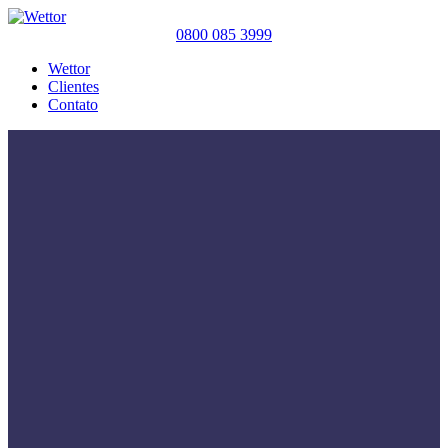
0800 085 3999
Wettor
Clientes
Contato