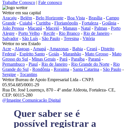
Trabalhe Conosco
|
Fale conosco
Wettor em sua capital
Aracaju
-
Belém
-
Belo Horizonte
-
Boa Vista
-
Brasília
-
Campo
Grande
-
Cuiabá
-
Curitiba
-
Florianópolis
-
Fortaleza
-
Goiânia
-
João Pessoa
-
Macapá
-
Maceió
-
Manaus
-
Natal
-
Palmas
-
Porto
Alegre
-
Porto Velho
-
Recife
-
Rio Branco
-
Rio de Janeiro
-
Salvador
-
São Luís
-
São Paulo
-
Teresina
-
Vitória
Wettor no seu Estado
Acre
-
Alagoas
-
Amapá
-
Amazonas
-
Bahia
-
Ceará
-
Distrito
Federal
-
Espírito Santo
-
Goiás
-
Maranhão
-
Mato Grosso
-
Mato
Grosso do Sul
-
Minas Gerais
-
Pará
-
Paraíba
-
Paraná
-
Pernambuco
-
Piauí
-
Rio de Janeiro
-
Rio Grande do Norte
-
Rio
Grande do Sul
-
Rondônia
-
Roraima
-
Santa Catarina
-
São Paulo
-
Sergipe
-
Tocantins
Wettor Bureau de Apoio Empresarial Ltda - CNPJ:
05.954.685/0001-29
Rua Dr. José Lourenço, 870 - 4º andar Aldeota, Fortaleza- CE,
CEP: 60115-280
@Imagine Comunicação Digital
Quer saber se é
possível registrar a