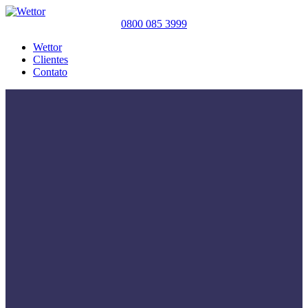
0800 085 3999
Wettor
Clientes
Contato