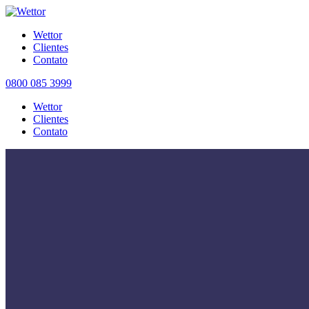
Wettor
Clientes
Contato
0800 085 3999
Wettor
Clientes
Contato