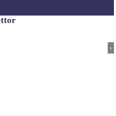
ttor
›