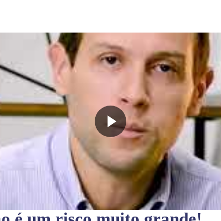
ão
é um risco muito grande!