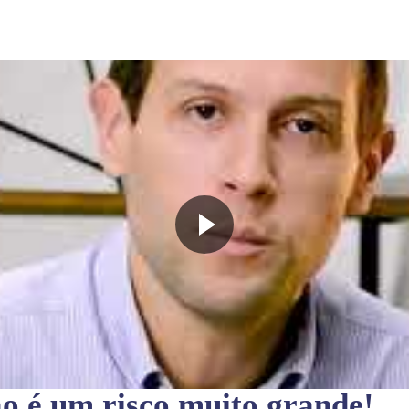
ão
é um risco muito grande!