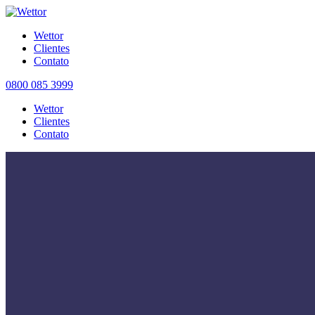
Wettor
Clientes
Contato
0800 085 3999
Wettor
Clientes
Contato