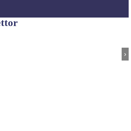
ttor
›