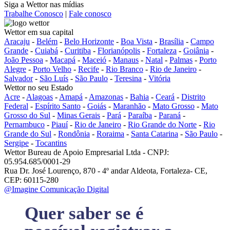
Siga a Wettor nas mídias
Trabalhe Conosco
|
Fale conosco
Wettor em sua capital
Aracaju
-
Belém
-
Belo Horizonte
-
Boa Vista
-
Brasília
-
Campo
Grande
-
Cuiabá
-
Curitiba
-
Florianópolis
-
Fortaleza
-
Goiânia
-
João Pessoa
-
Macapá
-
Maceió
-
Manaus
-
Natal
-
Palmas
-
Porto
Alegre
-
Porto Velho
-
Recife
-
Rio Branco
-
Rio de Janeiro
-
Salvador
-
São Luís
-
São Paulo
-
Teresina
-
Vitória
Wettor no seu Estado
Acre
-
Alagoas
-
Amapá
-
Amazonas
-
Bahia
-
Ceará
-
Distrito
Federal
-
Espírito Santo
-
Goiás
-
Maranhão
-
Mato Grosso
-
Mato
Grosso do Sul
-
Minas Gerais
-
Pará
-
Paraíba
-
Paraná
-
Pernambuco
-
Piauí
-
Rio de Janeiro
-
Rio Grande do Norte
-
Rio
Grande do Sul
-
Rondônia
-
Roraima
-
Santa Catarina
-
São Paulo
-
Sergipe
-
Tocantins
Wettor Bureau de Apoio Empresarial Ltda - CNPJ:
05.954.685/0001-29
Rua Dr. José Lourenço, 870 - 4º andar Aldeota, Fortaleza- CE,
CEP: 60115-280
@Imagine Comunicação Digital
Quer saber se é