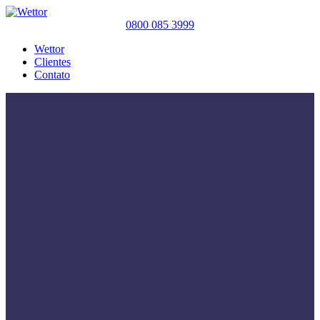
0800 085 3999
Wettor
Clientes
Contato