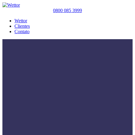
0800 085 3999
Wettor
Clientes
Contato