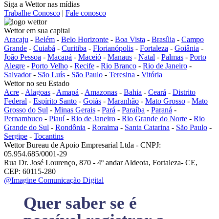
Siga a Wettor nas mídias
Trabalhe Conosco
|
Fale conosco
Wettor em sua capital
Aracaju
-
Belém
-
Belo Horizonte
-
Boa Vista
-
Brasília
-
Campo
Grande
-
Cuiabá
-
Curitiba
-
Florianópolis
-
Fortaleza
-
Goiânia
-
João Pessoa
-
Macapá
-
Maceió
-
Manaus
-
Natal
-
Palmas
-
Porto
Alegre
-
Porto Velho
-
Recife
-
Rio Branco
-
Rio de Janeiro
-
Salvador
-
São Luís
-
São Paulo
-
Teresina
-
Vitória
Wettor no seu Estado
Acre
-
Alagoas
-
Amapá
-
Amazonas
-
Bahia
-
Ceará
-
Distrito
Federal
-
Espírito Santo
-
Goiás
-
Maranhão
-
Mato Grosso
-
Mato
Grosso do Sul
-
Minas Gerais
-
Pará
-
Paraíba
-
Paraná
-
Pernambuco
-
Piauí
-
Rio de Janeiro
-
Rio Grande do Norte
-
Rio
Grande do Sul
-
Rondônia
-
Roraima
-
Santa Catarina
-
São Paulo
-
Sergipe
-
Tocantins
Wettor Bureau de Apoio Empresarial Ltda - CNPJ:
05.954.685/0001-29
Rua Dr. José Lourenço, 870 - 4º andar Aldeota, Fortaleza- CE,
CEP: 60115-280
@Imagine Comunicação Digital
Quer saber se é