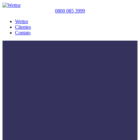
0800 085 3999
Wettor
Clientes
Contato