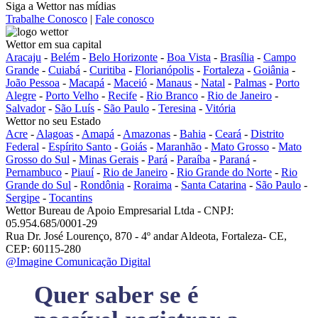
Siga a Wettor nas mídias
Trabalhe Conosco
|
Fale conosco
Wettor em sua capital
Aracaju
-
Belém
-
Belo Horizonte
-
Boa Vista
-
Brasília
-
Campo
Grande
-
Cuiabá
-
Curitiba
-
Florianópolis
-
Fortaleza
-
Goiânia
-
João Pessoa
-
Macapá
-
Maceió
-
Manaus
-
Natal
-
Palmas
-
Porto
Alegre
-
Porto Velho
-
Recife
-
Rio Branco
-
Rio de Janeiro
-
Salvador
-
São Luís
-
São Paulo
-
Teresina
-
Vitória
Wettor no seu Estado
Acre
-
Alagoas
-
Amapá
-
Amazonas
-
Bahia
-
Ceará
-
Distrito
Federal
-
Espírito Santo
-
Goiás
-
Maranhão
-
Mato Grosso
-
Mato
Grosso do Sul
-
Minas Gerais
-
Pará
-
Paraíba
-
Paraná
-
Pernambuco
-
Piauí
-
Rio de Janeiro
-
Rio Grande do Norte
-
Rio
Grande do Sul
-
Rondônia
-
Roraima
-
Santa Catarina
-
São Paulo
-
Sergipe
-
Tocantins
Wettor Bureau de Apoio Empresarial Ltda - CNPJ:
05.954.685/0001-29
Rua Dr. José Lourenço, 870 - 4º andar Aldeota, Fortaleza- CE,
CEP: 60115-280
@Imagine Comunicação Digital
Quer saber se é