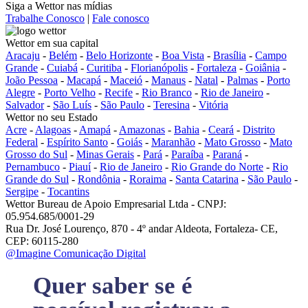
Siga a Wettor nas mídias
Trabalhe Conosco
|
Fale conosco
Wettor em sua capital
Aracaju
-
Belém
-
Belo Horizonte
-
Boa Vista
-
Brasília
-
Campo
Grande
-
Cuiabá
-
Curitiba
-
Florianópolis
-
Fortaleza
-
Goiânia
-
João Pessoa
-
Macapá
-
Maceió
-
Manaus
-
Natal
-
Palmas
-
Porto
Alegre
-
Porto Velho
-
Recife
-
Rio Branco
-
Rio de Janeiro
-
Salvador
-
São Luís
-
São Paulo
-
Teresina
-
Vitória
Wettor no seu Estado
Acre
-
Alagoas
-
Amapá
-
Amazonas
-
Bahia
-
Ceará
-
Distrito
Federal
-
Espírito Santo
-
Goiás
-
Maranhão
-
Mato Grosso
-
Mato
Grosso do Sul
-
Minas Gerais
-
Pará
-
Paraíba
-
Paraná
-
Pernambuco
-
Piauí
-
Rio de Janeiro
-
Rio Grande do Norte
-
Rio
Grande do Sul
-
Rondônia
-
Roraima
-
Santa Catarina
-
São Paulo
-
Sergipe
-
Tocantins
Wettor Bureau de Apoio Empresarial Ltda - CNPJ:
05.954.685/0001-29
Rua Dr. José Lourenço, 870 - 4º andar Aldeota, Fortaleza- CE,
CEP: 60115-280
@Imagine Comunicação Digital
Quer saber se é