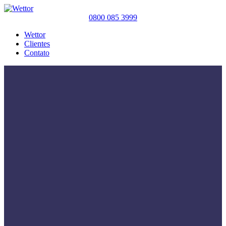
0800 085 3999
Wettor
Clientes
Contato