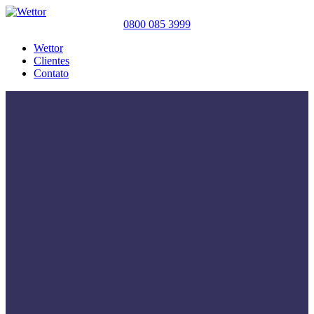
0800 085 3999
Wettor
Clientes
Contato