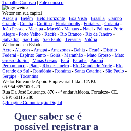
Trabalhe Conosco
|
Fale conosco
Wettor em sua capital
Aracaju
-
Belém
-
Belo Horizonte
-
Boa Vista
-
Brasília
-
Campo
Grande
-
Cuiabá
-
Curitiba
-
Florianópolis
-
Fortaleza
-
Goiânia
-
João Pessoa
-
Macapá
-
Maceió
-
Manaus
-
Natal
-
Palmas
-
Porto
Alegre
-
Porto Velho
-
Recife
-
Rio Branco
-
Rio de Janeiro
-
Salvador
-
São Luís
-
São Paulo
-
Teresina
-
Vitória
Wettor no seu Estado
Acre
-
Alagoas
-
Amapá
-
Amazonas
-
Bahia
-
Ceará
-
Distrito
Federal
-
Espírito Santo
-
Goiás
-
Maranhão
-
Mato Grosso
-
Mato
Grosso do Sul
-
Minas Gerais
-
Pará
-
Paraíba
-
Paraná
-
Pernambuco
-
Piauí
-
Rio de Janeiro
-
Rio Grande do Norte
-
Rio
Grande do Sul
-
Rondônia
-
Roraima
-
Santa Catarina
-
São Paulo
-
Sergipe
-
Tocantins
Wettor Bureau de Apoio Empresarial Ltda - CNPJ:
05.954.685/0001-29
Rua Dr. José Lourenço, 870 - 4º andar Aldeota, Fortaleza- CE,
CEP: 60115-280
@Imagine Comunicação Digital
Quer saber se é
possível registrar a