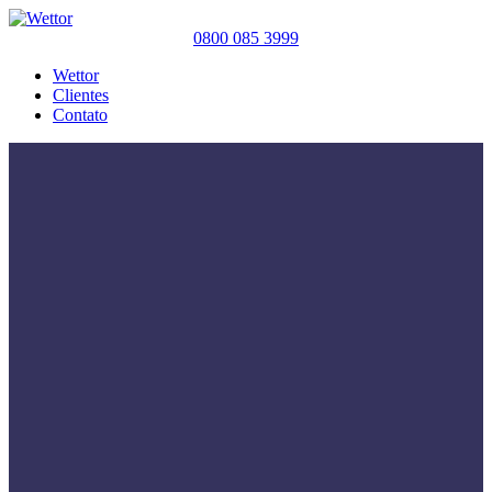
0800 085 3999
Wettor
Clientes
Contato