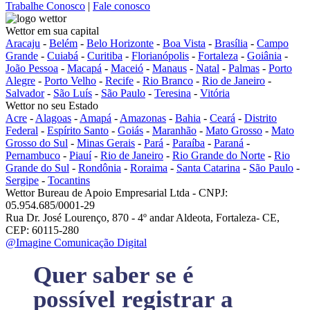
Trabalhe Conosco
|
Fale conosco
Wettor em sua capital
Aracaju
-
Belém
-
Belo Horizonte
-
Boa Vista
-
Brasília
-
Campo
Grande
-
Cuiabá
-
Curitiba
-
Florianópolis
-
Fortaleza
-
Goiânia
-
João Pessoa
-
Macapá
-
Maceió
-
Manaus
-
Natal
-
Palmas
-
Porto
Alegre
-
Porto Velho
-
Recife
-
Rio Branco
-
Rio de Janeiro
-
Salvador
-
São Luís
-
São Paulo
-
Teresina
-
Vitória
Wettor no seu Estado
Acre
-
Alagoas
-
Amapá
-
Amazonas
-
Bahia
-
Ceará
-
Distrito
Federal
-
Espírito Santo
-
Goiás
-
Maranhão
-
Mato Grosso
-
Mato
Grosso do Sul
-
Minas Gerais
-
Pará
-
Paraíba
-
Paraná
-
Pernambuco
-
Piauí
-
Rio de Janeiro
-
Rio Grande do Norte
-
Rio
Grande do Sul
-
Rondônia
-
Roraima
-
Santa Catarina
-
São Paulo
-
Sergipe
-
Tocantins
Wettor Bureau de Apoio Empresarial Ltda - CNPJ:
05.954.685/0001-29
Rua Dr. José Lourenço, 870 - 4º andar Aldeota, Fortaleza- CE,
CEP: 60115-280
@Imagine Comunicação Digital
Quer saber se é
possível registrar a