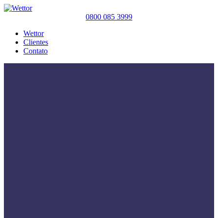
0800 085 3999
Wettor
Clientes
Contato