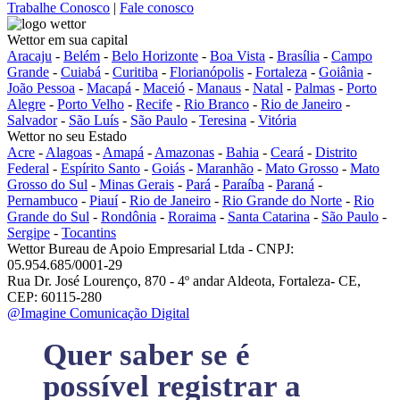
Trabalhe Conosco
|
Fale conosco
Wettor em sua capital
Aracaju
-
Belém
-
Belo Horizonte
-
Boa Vista
-
Brasília
-
Campo
Grande
-
Cuiabá
-
Curitiba
-
Florianópolis
-
Fortaleza
-
Goiânia
-
João Pessoa
-
Macapá
-
Maceió
-
Manaus
-
Natal
-
Palmas
-
Porto
Alegre
-
Porto Velho
-
Recife
-
Rio Branco
-
Rio de Janeiro
-
Salvador
-
São Luís
-
São Paulo
-
Teresina
-
Vitória
Wettor no seu Estado
Acre
-
Alagoas
-
Amapá
-
Amazonas
-
Bahia
-
Ceará
-
Distrito
Federal
-
Espírito Santo
-
Goiás
-
Maranhão
-
Mato Grosso
-
Mato
Grosso do Sul
-
Minas Gerais
-
Pará
-
Paraíba
-
Paraná
-
Pernambuco
-
Piauí
-
Rio de Janeiro
-
Rio Grande do Norte
-
Rio
Grande do Sul
-
Rondônia
-
Roraima
-
Santa Catarina
-
São Paulo
-
Sergipe
-
Tocantins
Wettor Bureau de Apoio Empresarial Ltda - CNPJ:
05.954.685/0001-29
Rua Dr. José Lourenço, 870 - 4º andar Aldeota, Fortaleza- CE,
CEP: 60115-280
@Imagine Comunicação Digital
Quer saber se é
possível registrar a