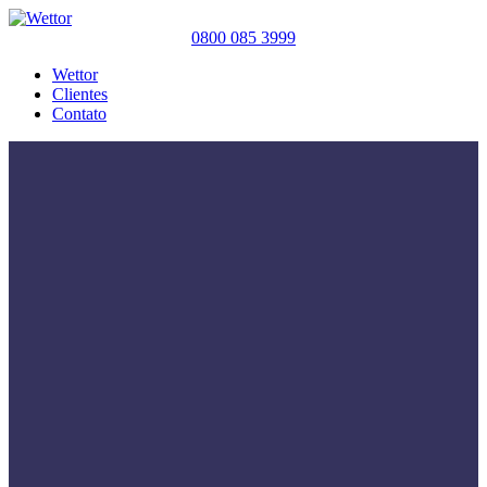
0800 085 3999
Wettor
Clientes
Contato