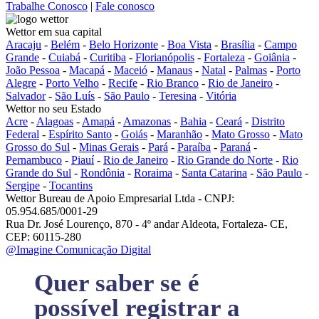
Trabalhe Conosco
|
Fale conosco
Wettor em sua capital
Aracaju
-
Belém
-
Belo Horizonte
-
Boa Vista
-
Brasília
-
Campo
Grande
-
Cuiabá
-
Curitiba
-
Florianópolis
-
Fortaleza
-
Goiânia
-
João Pessoa
-
Macapá
-
Maceió
-
Manaus
-
Natal
-
Palmas
-
Porto
Alegre
-
Porto Velho
-
Recife
-
Rio Branco
-
Rio de Janeiro
-
Salvador
-
São Luís
-
São Paulo
-
Teresina
-
Vitória
Wettor no seu Estado
Acre
-
Alagoas
-
Amapá
-
Amazonas
-
Bahia
-
Ceará
-
Distrito
Federal
-
Espírito Santo
-
Goiás
-
Maranhão
-
Mato Grosso
-
Mato
Grosso do Sul
-
Minas Gerais
-
Pará
-
Paraíba
-
Paraná
-
Pernambuco
-
Piauí
-
Rio de Janeiro
-
Rio Grande do Norte
-
Rio
Grande do Sul
-
Rondônia
-
Roraima
-
Santa Catarina
-
São Paulo
-
Sergipe
-
Tocantins
Wettor Bureau de Apoio Empresarial Ltda - CNPJ:
05.954.685/0001-29
Rua Dr. José Lourenço, 870 - 4º andar Aldeota, Fortaleza- CE,
CEP: 60115-280
@Imagine Comunicação Digital
Quer saber se é
possível registrar a