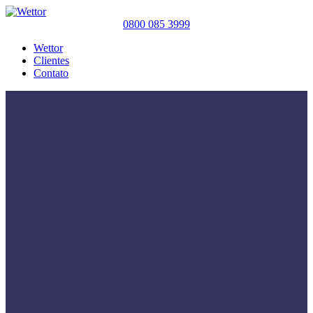
0800 085 3999
Wettor
Clientes
Contato