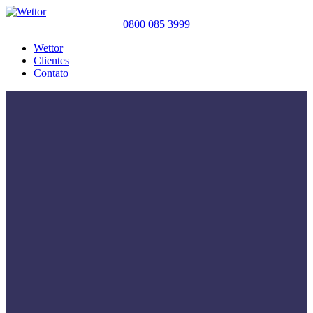
0800 085 3999
Wettor
Clientes
Contato