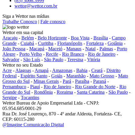
(85) 3066.3999
wettor@wettor.com.br
Siga a Wettor nas mídias
Trabalhe Conosco
|
Fale conosco
Wettor em sua capital
Aracaju
-
Belém
-
Belo Horizonte
-
Boa Vista
-
Brasília
-
Campo
Grande
-
Cuiabá
-
Curitiba
-
Florianópolis
-
Fortaleza
-
Goiânia
-
João Pessoa
-
Macapá
-
Maceió
-
Manaus
-
Natal
-
Palmas
-
Porto
Alegre
-
Porto Velho
-
Recife
-
Rio Branco
-
Rio de Janeiro
-
Salvador
-
São Luís
-
São Paulo
-
Teresina
-
Vitória
Wettor no seu Estado
Acre
-
Alagoas
-
Amapá
-
Amazonas
-
Bahia
-
Ceará
-
Distrito
Federal
-
Espírito Santo
-
Goiás
-
Maranhão
-
Mato Grosso
-
Mato
Grosso do Sul
-
Minas Gerais
-
Pará
-
Paraíba
-
Paraná
-
Pernambuco
-
Piauí
-
Rio de Janeiro
-
Rio Grande do Norte
-
Rio
Grande do Sul
-
Rondônia
-
Roraima
-
Santa Catarina
-
São Paulo
-
Sergipe
-
Tocantins
Wettor Bureau de Apoio Empresarial Ltda - CNPJ:
05.954.685/0001-29
Rua Dr. José Lourenço, 870 - 4º andar Aldeota, Fortaleza- CE,
CEP: 60115-280
@Imagine Comunicação Digital