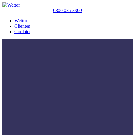
0800 085 3999
Wettor
Clientes
Contato