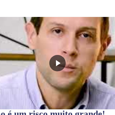
ão
é um risco muito grande!