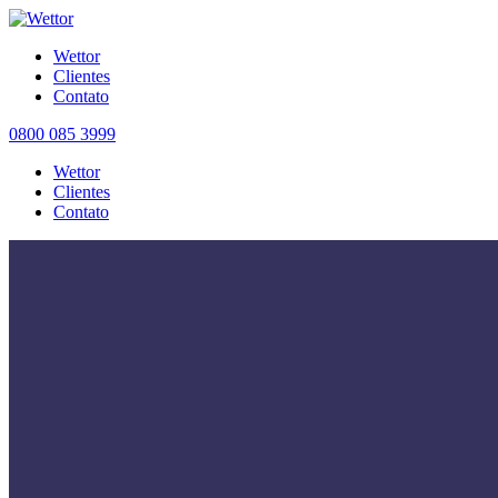
Wettor
Clientes
Contato
0800 085 3999
Wettor
Clientes
Contato