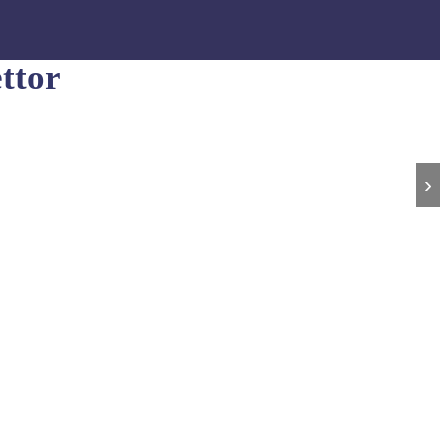
ttor
›