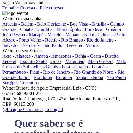
Siga a Wettor nas mídias
Trabalhe Conosco
|
Fale conosco
Wettor em sua capital
Aracaju
-
Belém
-
Belo Horizonte
-
Boa Vista
-
Brasília
-
Campo
Grande
-
Cuiabá
-
Curitiba
-
Florianópolis
-
Fortaleza
-
Goiânia
-
João Pessoa
-
Macapá
-
Maceió
-
Manaus
-
Natal
-
Palmas
-
Porto
Alegre
-
Porto Velho
-
Recife
-
Rio Branco
-
Rio de Janeiro
-
Salvador
-
São Luís
-
São Paulo
-
Teresina
-
Vitória
Wettor no seu Estado
Acre
-
Alagoas
-
Amapá
-
Amazonas
-
Bahia
-
Ceará
-
Distrito
Federal
-
Espírito Santo
-
Goiás
-
Maranhão
-
Mato Grosso
-
Mato
Grosso do Sul
-
Minas Gerais
-
Pará
-
Paraíba
-
Paraná
-
Pernambuco
-
Piauí
-
Rio de Janeiro
-
Rio Grande do Norte
-
Rio
Grande do Sul
-
Rondônia
-
Roraima
-
Santa Catarina
-
São Paulo
-
Sergipe
-
Tocantins
Wettor Bureau de Apoio Empresarial Ltda - CNPJ:
05.954.685/0001-29
Rua Dr. José Lourenço, 870 - 4º andar Aldeota, Fortaleza- CE,
CEP: 60115-280
@Imagine Comunicação Digital
Quer saber se é