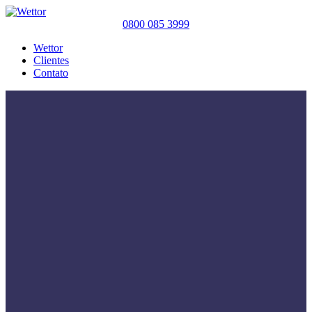
0800 085 3999
Wettor
Clientes
Contato