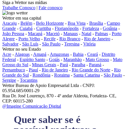
Siga a Wettor nas mídias
Trabalhe Conosco
|
Fale conosco
Wettor em sua capital
Aracaju
-
Belém
-
Belo Horizonte
-
Boa Vista
-
Brasília
-
Campo
Grande
-
Cuiabá
-
Curitiba
-
Florianópolis
-
Fortaleza
-
Goiânia
-
João Pessoa
-
Macapá
-
Maceió
-
Manaus
-
Natal
-
Palmas
-
Porto
Alegre
-
Porto Velho
-
Recife
-
Rio Branco
-
Rio de Janeiro
-
Salvador
-
São Luís
-
São Paulo
-
Teresina
-
Vitória
Wettor no seu Estado
Acre
-
Alagoas
-
Amapá
-
Amazonas
-
Bahia
-
Ceará
-
Distrito
Federal
-
Espírito Santo
-
Goiás
-
Maranhão
-
Mato Grosso
-
Mato
Grosso do Sul
-
Minas Gerais
-
Pará
-
Paraíba
-
Paraná
-
Pernambuco
-
Piauí
-
Rio de Janeiro
-
Rio Grande do Norte
-
Rio
Grande do Sul
-
Rondônia
-
Roraima
-
Santa Catarina
-
São Paulo
-
Sergipe
-
Tocantins
Wettor Bureau de Apoio Empresarial Ltda - CNPJ:
05.954.685/0001-29
Rua Dr. José Lourenço, 870 - 4º andar Aldeota, Fortaleza- CE,
CEP: 60115-280
@Imagine Comunicação Digital
Quer saber se é