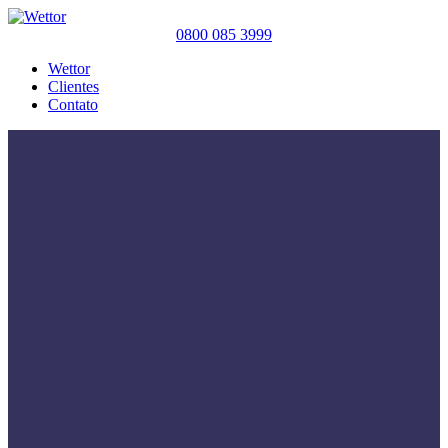
0800 085 3999
Wettor
Clientes
Contato