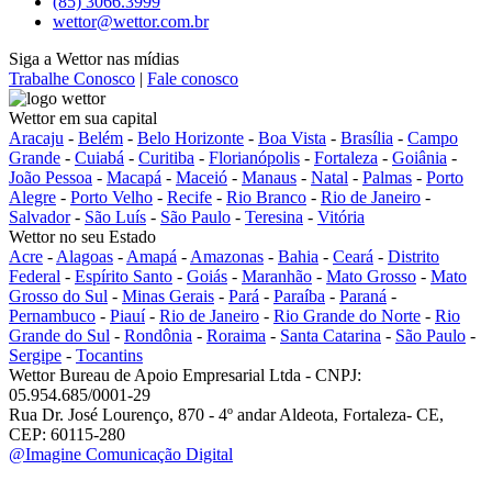
(85) 3066.3999
wettor@wettor.com.br
Siga a Wettor nas mídias
Trabalhe Conosco
|
Fale conosco
Wettor em sua capital
Aracaju
-
Belém
-
Belo Horizonte
-
Boa Vista
-
Brasília
-
Campo
Grande
-
Cuiabá
-
Curitiba
-
Florianópolis
-
Fortaleza
-
Goiânia
-
João Pessoa
-
Macapá
-
Maceió
-
Manaus
-
Natal
-
Palmas
-
Porto
Alegre
-
Porto Velho
-
Recife
-
Rio Branco
-
Rio de Janeiro
-
Salvador
-
São Luís
-
São Paulo
-
Teresina
-
Vitória
Wettor no seu Estado
Acre
-
Alagoas
-
Amapá
-
Amazonas
-
Bahia
-
Ceará
-
Distrito
Federal
-
Espírito Santo
-
Goiás
-
Maranhão
-
Mato Grosso
-
Mato
Grosso do Sul
-
Minas Gerais
-
Pará
-
Paraíba
-
Paraná
-
Pernambuco
-
Piauí
-
Rio de Janeiro
-
Rio Grande do Norte
-
Rio
Grande do Sul
-
Rondônia
-
Roraima
-
Santa Catarina
-
São Paulo
-
Sergipe
-
Tocantins
Wettor Bureau de Apoio Empresarial Ltda - CNPJ:
05.954.685/0001-29
Rua Dr. José Lourenço, 870 - 4º andar Aldeota, Fortaleza- CE,
CEP: 60115-280
@Imagine Comunicação Digital