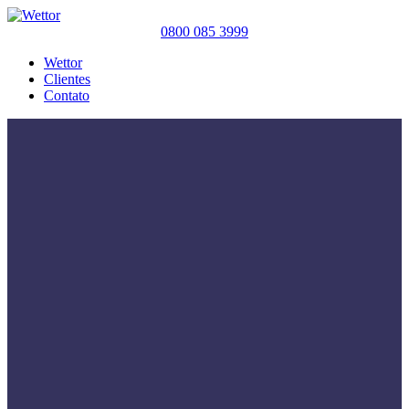
0800 085 3999
Wettor
Clientes
Contato