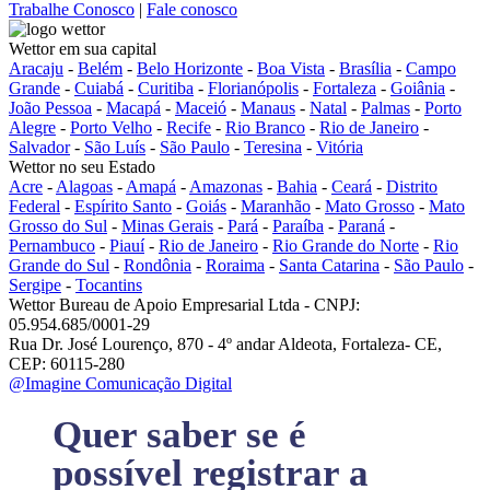
Trabalhe Conosco
|
Fale conosco
Wettor em sua capital
Aracaju
-
Belém
-
Belo Horizonte
-
Boa Vista
-
Brasília
-
Campo
Grande
-
Cuiabá
-
Curitiba
-
Florianópolis
-
Fortaleza
-
Goiânia
-
João Pessoa
-
Macapá
-
Maceió
-
Manaus
-
Natal
-
Palmas
-
Porto
Alegre
-
Porto Velho
-
Recife
-
Rio Branco
-
Rio de Janeiro
-
Salvador
-
São Luís
-
São Paulo
-
Teresina
-
Vitória
Wettor no seu Estado
Acre
-
Alagoas
-
Amapá
-
Amazonas
-
Bahia
-
Ceará
-
Distrito
Federal
-
Espírito Santo
-
Goiás
-
Maranhão
-
Mato Grosso
-
Mato
Grosso do Sul
-
Minas Gerais
-
Pará
-
Paraíba
-
Paraná
-
Pernambuco
-
Piauí
-
Rio de Janeiro
-
Rio Grande do Norte
-
Rio
Grande do Sul
-
Rondônia
-
Roraima
-
Santa Catarina
-
São Paulo
-
Sergipe
-
Tocantins
Wettor Bureau de Apoio Empresarial Ltda - CNPJ:
05.954.685/0001-29
Rua Dr. José Lourenço, 870 - 4º andar Aldeota, Fortaleza- CE,
CEP: 60115-280
@Imagine Comunicação Digital
Quer saber se é
possível registrar a