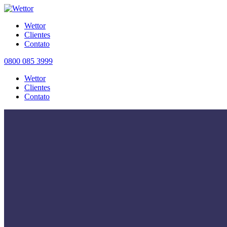
Wettor
Clientes
Contato
0800 085 3999
Wettor
Clientes
Contato