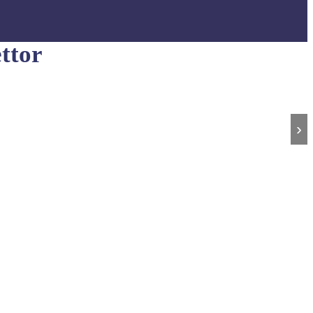
ttor
›