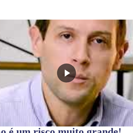
ão
é um risco muito grande!