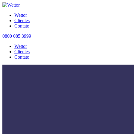
Wettor
Clientes
Contato
0800 085 3999
Wettor
Clientes
Contato