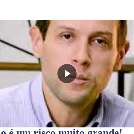
ão
é um risco muito grande!