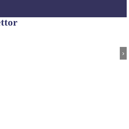
ttor
›