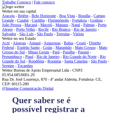
Trabalhe Conosco
|
Fale conosco
Wettor em sua capital
Aracaju
-
Belém
-
Belo Horizonte
-
Boa Vista
-
Brasília
-
Campo
Grande
-
Cuiabá
-
Curitiba
-
Florianópolis
-
Fortaleza
-
Goiânia
-
João Pessoa
-
Macapá
-
Maceió
-
Manaus
-
Natal
-
Palmas
-
Porto
Alegre
-
Porto Velho
-
Recife
-
Rio Branco
-
Rio de Janeiro
-
Salvador
-
São Luís
-
São Paulo
-
Teresina
-
Vitória
Wettor no seu Estado
Acre
-
Alagoas
-
Amapá
-
Amazonas
-
Bahia
-
Ceará
-
Distrito
Federal
-
Espírito Santo
-
Goiás
-
Maranhão
-
Mato Grosso
-
Mato
Grosso do Sul
-
Minas Gerais
-
Pará
-
Paraíba
-
Paraná
-
Pernambuco
-
Piauí
-
Rio de Janeiro
-
Rio Grande do Norte
-
Rio
Grande do Sul
-
Rondônia
-
Roraima
-
Santa Catarina
-
São Paulo
-
Sergipe
-
Tocantins
Wettor Bureau de Apoio Empresarial Ltda - CNPJ:
05.954.685/0001-29
Rua Dr. José Lourenço, 870 - 4º andar Aldeota, Fortaleza- CE,
CEP: 60115-280
@Imagine Comunicação Digital
Quer saber se é
possível registrar a