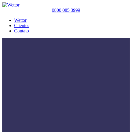
0800 085 3999
Wettor
Clientes
Contato