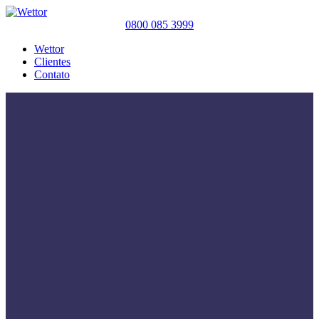
0800 085 3999
Wettor
Clientes
Contato