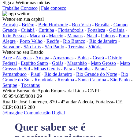
Siga a Wettor nas mídias
Trabalhe Conosco
|
Fale conosco
Wettor em sua capital
Aracaju
-
Belém
-
Belo Horizonte
-
Boa Vista
-
Brasília
-
Campo
Grande
-
Cuiabá
-
Curitiba
-
Florianópolis
-
Fortaleza
-
Goiânia
-
João Pessoa
-
Macapá
-
Maceió
-
Manaus
-
Natal
-
Palmas
-
Porto
Alegre
-
Porto Velho
-
Recife
-
Rio Branco
-
Rio de Janeiro
-
Salvador
-
São Luís
-
São Paulo
-
Teresina
-
Vitória
Wettor no seu Estado
Acre
-
Alagoas
-
Amapá
-
Amazonas
-
Bahia
-
Ceará
-
Distrito
Federal
-
Espírito Santo
-
Goiás
-
Maranhão
-
Mato Grosso
-
Mato
Grosso do Sul
-
Minas Gerais
-
Pará
-
Paraíba
-
Paraná
-
Pernambuco
-
Piauí
-
Rio de Janeiro
-
Rio Grande do Norte
-
Rio
Grande do Sul
-
Rondônia
-
Roraima
-
Santa Catarina
-
São Paulo
-
Sergipe
-
Tocantins
Wettor Bureau de Apoio Empresarial Ltda - CNPJ:
05.954.685/0001-29
Rua Dr. José Lourenço, 870 - 4º andar Aldeota, Fortaleza- CE,
CEP: 60115-280
@Imagine Comunicação Digital
Quer saber se é