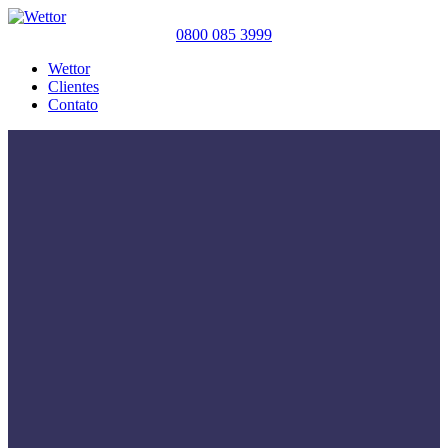
0800 085 3999
Wettor
Clientes
Contato