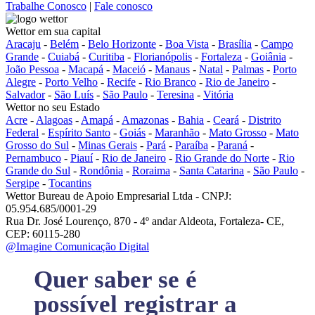
Trabalhe Conosco
|
Fale conosco
Wettor em sua capital
Aracaju
-
Belém
-
Belo Horizonte
-
Boa Vista
-
Brasília
-
Campo
Grande
-
Cuiabá
-
Curitiba
-
Florianópolis
-
Fortaleza
-
Goiânia
-
João Pessoa
-
Macapá
-
Maceió
-
Manaus
-
Natal
-
Palmas
-
Porto
Alegre
-
Porto Velho
-
Recife
-
Rio Branco
-
Rio de Janeiro
-
Salvador
-
São Luís
-
São Paulo
-
Teresina
-
Vitória
Wettor no seu Estado
Acre
-
Alagoas
-
Amapá
-
Amazonas
-
Bahia
-
Ceará
-
Distrito
Federal
-
Espírito Santo
-
Goiás
-
Maranhão
-
Mato Grosso
-
Mato
Grosso do Sul
-
Minas Gerais
-
Pará
-
Paraíba
-
Paraná
-
Pernambuco
-
Piauí
-
Rio de Janeiro
-
Rio Grande do Norte
-
Rio
Grande do Sul
-
Rondônia
-
Roraima
-
Santa Catarina
-
São Paulo
-
Sergipe
-
Tocantins
Wettor Bureau de Apoio Empresarial Ltda - CNPJ:
05.954.685/0001-29
Rua Dr. José Lourenço, 870 - 4º andar Aldeota, Fortaleza- CE,
CEP: 60115-280
@Imagine Comunicação Digital
Quer saber se é
possível registrar a