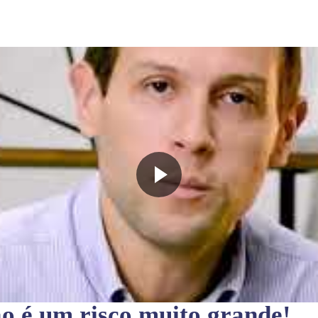
ão
é um risco muito grande!