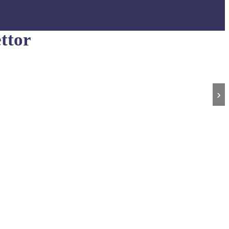
ttor
›