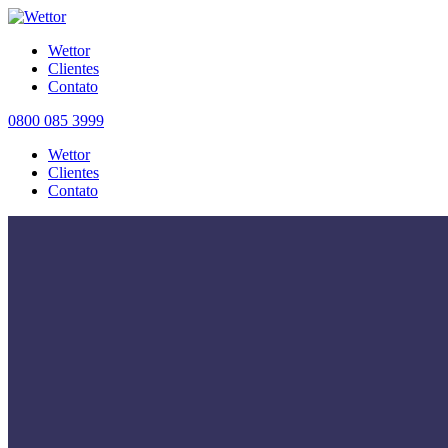
Wettor
Clientes
Contato
0800 085 3999
Wettor
Clientes
Contato