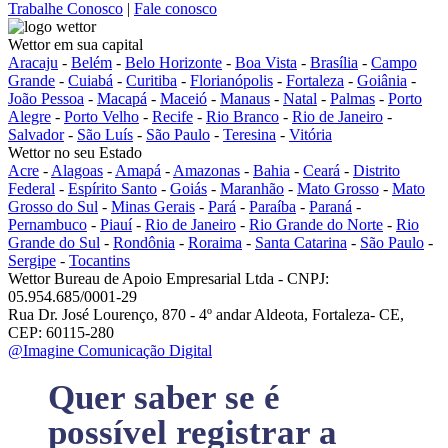
Trabalhe Conosco
|
Fale conosco
Wettor em sua capital
Aracaju
-
Belém
-
Belo Horizonte
-
Boa Vista
-
Brasília
-
Campo
Grande
-
Cuiabá
-
Curitiba
-
Florianópolis
-
Fortaleza
-
Goiânia
-
João Pessoa
-
Macapá
-
Maceió
-
Manaus
-
Natal
-
Palmas
-
Porto
Alegre
-
Porto Velho
-
Recife
-
Rio Branco
-
Rio de Janeiro
-
Salvador
-
São Luís
-
São Paulo
-
Teresina
-
Vitória
Wettor no seu Estado
Acre
-
Alagoas
-
Amapá
-
Amazonas
-
Bahia
-
Ceará
-
Distrito
Federal
-
Espírito Santo
-
Goiás
-
Maranhão
-
Mato Grosso
-
Mato
Grosso do Sul
-
Minas Gerais
-
Pará
-
Paraíba
-
Paraná
-
Pernambuco
-
Piauí
-
Rio de Janeiro
-
Rio Grande do Norte
-
Rio
Grande do Sul
-
Rondônia
-
Roraima
-
Santa Catarina
-
São Paulo
-
Sergipe
-
Tocantins
Wettor Bureau de Apoio Empresarial Ltda - CNPJ:
05.954.685/0001-29
Rua Dr. José Lourenço, 870 - 4º andar Aldeota, Fortaleza- CE,
CEP: 60115-280
@Imagine Comunicação Digital
Quer saber se é
possível registrar a