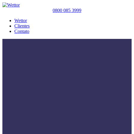
0800 085 3999
Wettor
Clientes
Contato