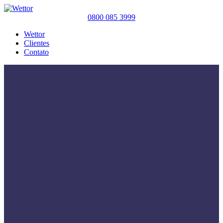
0800 085 3999
Wettor
Clientes
Contato