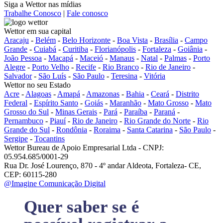
Siga a Wettor nas mídias
Trabalhe Conosco
|
Fale conosco
Wettor em sua capital
Aracaju
-
Belém
-
Belo Horizonte
-
Boa Vista
-
Brasília
-
Campo
Grande
-
Cuiabá
-
Curitiba
-
Florianópolis
-
Fortaleza
-
Goiânia
-
João Pessoa
-
Macapá
-
Maceió
-
Manaus
-
Natal
-
Palmas
-
Porto
Alegre
-
Porto Velho
-
Recife
-
Rio Branco
-
Rio de Janeiro
-
Salvador
-
São Luís
-
São Paulo
-
Teresina
-
Vitória
Wettor no seu Estado
Acre
-
Alagoas
-
Amapá
-
Amazonas
-
Bahia
-
Ceará
-
Distrito
Federal
-
Espírito Santo
-
Goiás
-
Maranhão
-
Mato Grosso
-
Mato
Grosso do Sul
-
Minas Gerais
-
Pará
-
Paraíba
-
Paraná
-
Pernambuco
-
Piauí
-
Rio de Janeiro
-
Rio Grande do Norte
-
Rio
Grande do Sul
-
Rondônia
-
Roraima
-
Santa Catarina
-
São Paulo
-
Sergipe
-
Tocantins
Wettor Bureau de Apoio Empresarial Ltda - CNPJ:
05.954.685/0001-29
Rua Dr. José Lourenço, 870 - 4º andar Aldeota, Fortaleza- CE,
CEP: 60115-280
@Imagine Comunicação Digital
Quer saber se é