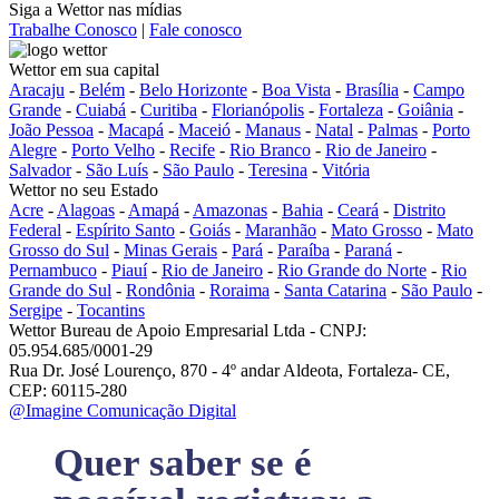
Siga a Wettor nas mídias
Trabalhe Conosco
|
Fale conosco
Wettor em sua capital
Aracaju
-
Belém
-
Belo Horizonte
-
Boa Vista
-
Brasília
-
Campo
Grande
-
Cuiabá
-
Curitiba
-
Florianópolis
-
Fortaleza
-
Goiânia
-
João Pessoa
-
Macapá
-
Maceió
-
Manaus
-
Natal
-
Palmas
-
Porto
Alegre
-
Porto Velho
-
Recife
-
Rio Branco
-
Rio de Janeiro
-
Salvador
-
São Luís
-
São Paulo
-
Teresina
-
Vitória
Wettor no seu Estado
Acre
-
Alagoas
-
Amapá
-
Amazonas
-
Bahia
-
Ceará
-
Distrito
Federal
-
Espírito Santo
-
Goiás
-
Maranhão
-
Mato Grosso
-
Mato
Grosso do Sul
-
Minas Gerais
-
Pará
-
Paraíba
-
Paraná
-
Pernambuco
-
Piauí
-
Rio de Janeiro
-
Rio Grande do Norte
-
Rio
Grande do Sul
-
Rondônia
-
Roraima
-
Santa Catarina
-
São Paulo
-
Sergipe
-
Tocantins
Wettor Bureau de Apoio Empresarial Ltda - CNPJ:
05.954.685/0001-29
Rua Dr. José Lourenço, 870 - 4º andar Aldeota, Fortaleza- CE,
CEP: 60115-280
@Imagine Comunicação Digital
Quer saber se é