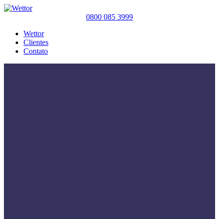
0800 085 3999
Wettor
Clientes
Contato