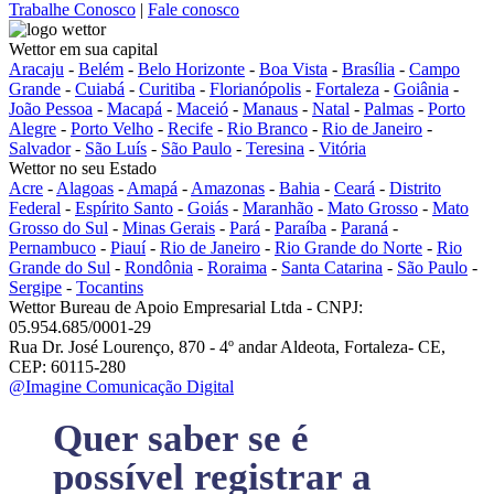
Trabalhe Conosco
|
Fale conosco
Wettor em sua capital
Aracaju
-
Belém
-
Belo Horizonte
-
Boa Vista
-
Brasília
-
Campo
Grande
-
Cuiabá
-
Curitiba
-
Florianópolis
-
Fortaleza
-
Goiânia
-
João Pessoa
-
Macapá
-
Maceió
-
Manaus
-
Natal
-
Palmas
-
Porto
Alegre
-
Porto Velho
-
Recife
-
Rio Branco
-
Rio de Janeiro
-
Salvador
-
São Luís
-
São Paulo
-
Teresina
-
Vitória
Wettor no seu Estado
Acre
-
Alagoas
-
Amapá
-
Amazonas
-
Bahia
-
Ceará
-
Distrito
Federal
-
Espírito Santo
-
Goiás
-
Maranhão
-
Mato Grosso
-
Mato
Grosso do Sul
-
Minas Gerais
-
Pará
-
Paraíba
-
Paraná
-
Pernambuco
-
Piauí
-
Rio de Janeiro
-
Rio Grande do Norte
-
Rio
Grande do Sul
-
Rondônia
-
Roraima
-
Santa Catarina
-
São Paulo
-
Sergipe
-
Tocantins
Wettor Bureau de Apoio Empresarial Ltda - CNPJ:
05.954.685/0001-29
Rua Dr. José Lourenço, 870 - 4º andar Aldeota, Fortaleza- CE,
CEP: 60115-280
@Imagine Comunicação Digital
Quer saber se é
possível registrar a