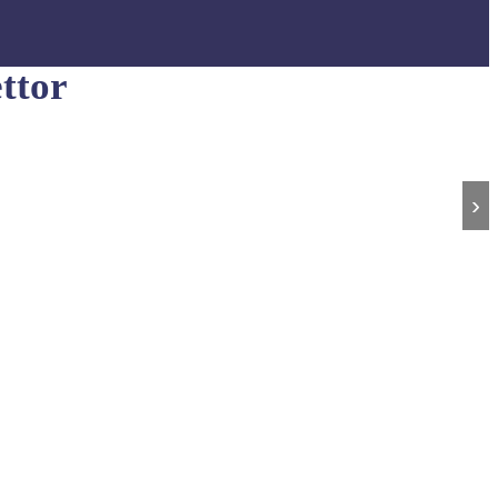
ttor
›