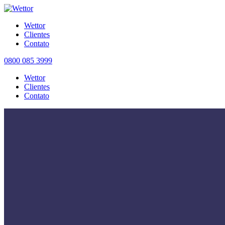
Wettor
Clientes
Contato
0800 085 3999
Wettor
Clientes
Contato