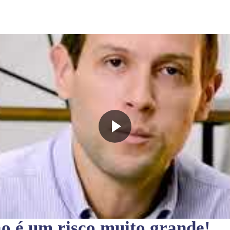
ão
é um risco muito grande!